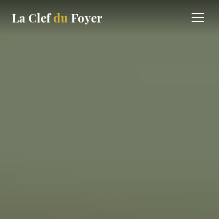
La Clef
du
Foyer